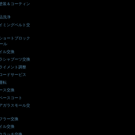
塗装＆コーティン
品洗浄
イミングベルト交
ショートブロック
ール
イル交換
ラシャブーツ交換
ライメント調整
ロードサービス
運転
ース交換
ベースコート
アガラスモール交
フラー交換
イル交換
クラッチ交換