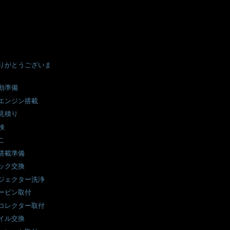
りがとうございま
動準備
エンジン搭載
見積り
検
こ
搭載準備
ック交換
ジェクター洗浄
ービン取付
コレクター取付
イル交換