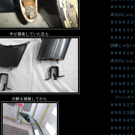
ＢＣＮＲ３３
本日のにゃん
ＢＣＮＲ３３
ＥＮＲ３４ド
中が腐食していた足も
ＢＮＲ３２メ
訓練じゃないの
ＢＮＲ３２セ
本日のにゃん
ＢＮＲ３２バ
ＢＣＮＲ３３
ＢＣＮＲ３３
ＢＣＮＲ３３
プハンガー
分解＆補修してから
ＢＮＲ３２ア
ＢＮＲ３２部
ＢＮＲ３４ワ
ＢＮＲ３２リ