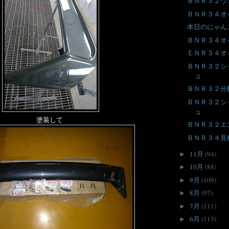
ＢＮＲ３２ウ
ＢＮＲ３４オ
本日のにゃん
ＢＮＲ３４オ
ＥＮＲ３４オ
ＢＮＲ３２シ
ュ
ＢＮＲ３２分
ＢＮＲ３２シ
ュ
塗装して
ＢＮＲ３２エ
ＢＮＲ３４見
11月
(94)
►
10月
(88)
►
9月
(109)
►
8月
(97)
►
7月
(111)
►
6月
(113)
►