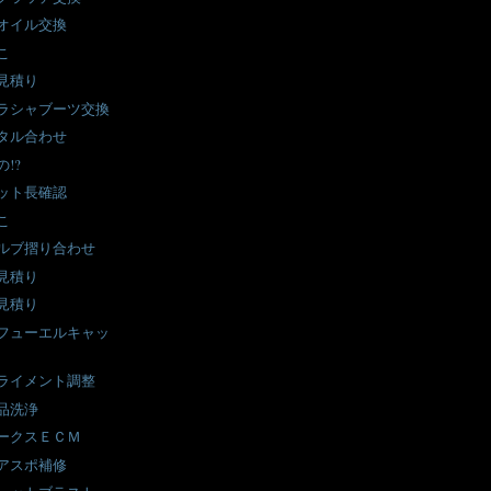
オイル交換
こ
見積り
ラシャブーツ交換
タル合わせ
!?
ット長確認
こ
ルブ摺り合わせ
見積り
見積り
フューエルキャッ
ライメント調整
品洗浄
ークスＥＣＭ
アスポ補修