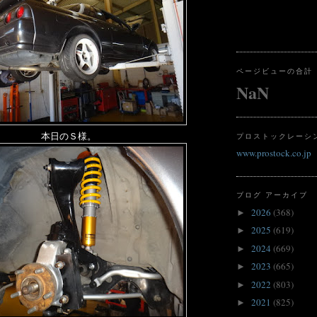
ページビューの合計
NaN
本日のＳ様。
プロストックレーシ
www.prostock.co.jp
ブログ アーカイブ
2026
(368)
►
2025
(619)
►
2024
(669)
►
2023
(665)
►
2022
(803)
►
2021
(825)
►