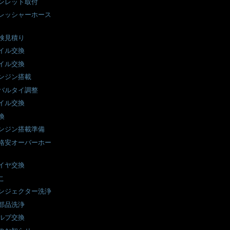
ンレット取付
レッシャーホース
検見積り
イル交換
イル交換
ンジン搭載
バルタイ調整
イル交換
換
ンジン搭載準備
格安オーバーホー
イヤ交換
こ
ンジェクター洗浄
部品洗浄
ルブ交換