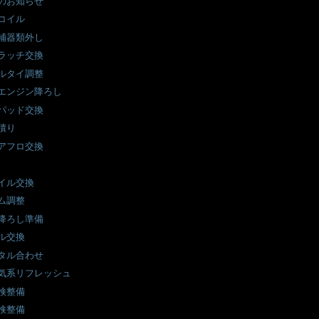
のお知らせ
コイル
補器類外し
ラッチ交換
ルタイ調整
エンジン降ろし
パッド交換
積り
アフロ交換
イル交換
ム調整
降ろし準備
ル交換
タル合わせ
気系リフレッシュ
検整備
検整備