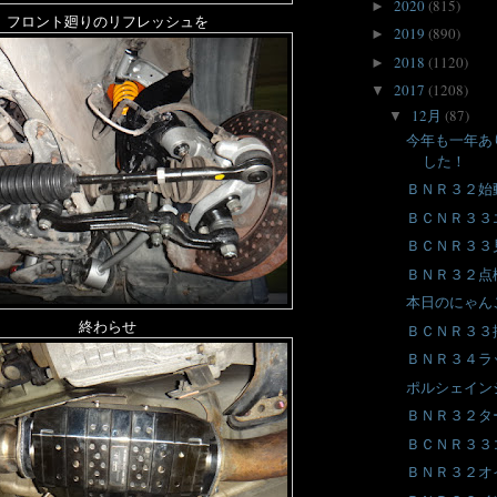
2020
(815)
►
フロント廻りのリフレッシュを
2019
(890)
►
2018
(1120)
►
2017
(1208)
▼
12月
(87)
▼
今年も一年あ
した！
ＢＮＲ３２始
ＢＣＮＲ３３
ＢＣＮＲ３３
ＢＮＲ３２点
本日のにゃん
終わらせ
ＢＣＮＲ３３
ＢＮＲ３４ラ
ポルシェイン
ＢＮＲ３２タ
ＢＣＮＲ３３
ＢＮＲ３２オ